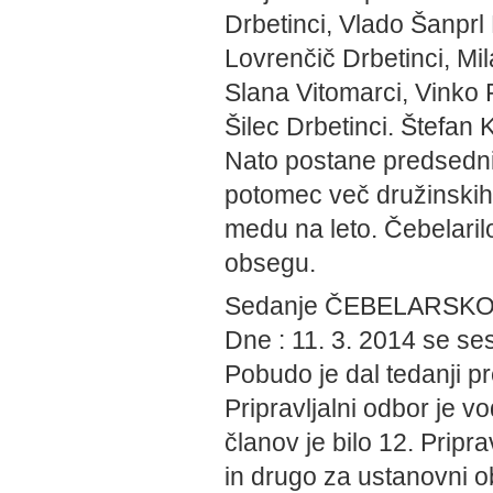
Drbetinci, Vlado Šanprl
Lovrenčič Drbetinci, Mil
Slana Vitomarci, Vinko 
Šilec Drbetinci. Štefan K
Nato postane predsedni
potomec več družinskih 
medu na leto. Čebelaril
obsegu.
Sedanje ČEBELARSK
Dne : 11. 3. 2014 se ses
Pobudo je dal tedanji p
Pripravljalni odbor je 
članov je bilo 12. Pripr
in drugo za ustanovni ob