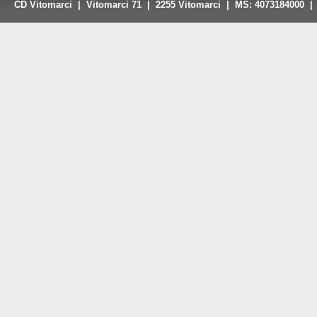
ČD Vitomarci | Vitomarci 71 | 2255 Vitomarci | MŠ: 4073184000 | 