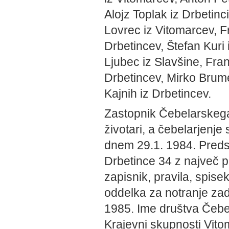
Alojz Toplak iz Drbetinc
Lovrec iz Vitomarcev, Fr
Drbetincev, Štefan Kuri 
Ljubec iz Slavšine, Fra
Drbetincev, Mirko Brume
Kajnih iz Drbetincev.
Zastopnik Čebelarskega
životari, a čebelarjenje
dnem 29.1. 1984. Preds
Drbetince 34 z največ p
zapisnik, pravila, spise
oddelka za notranje zade
1985. Ime društva Čebe
Krajevni skupnosti Vitom