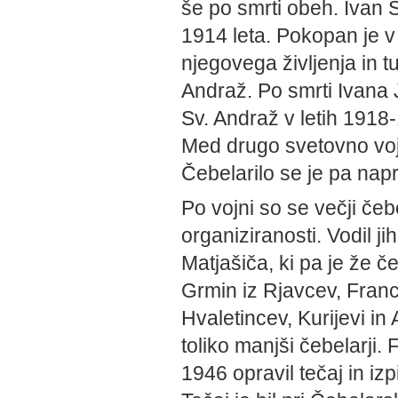
še po smrti obeh. Ivan St
1914 leta. Pokopan je v 
njegovega življenja in tu
Andraž. Po smrti Ivana
Sv. Andraž v letih 1918
Med drugo svetovno vojn
Čebelarilo se je pa napr
Po vojni so se večji čeb
organiziranosti. Vodil ji
Matjašiča, ki pa je že če
Grmin iz Rjavcev, Franc 
Hvaletincev, Kurijevi in 
toliko manjši čebelarji. 
1946 opravil tečaj in i