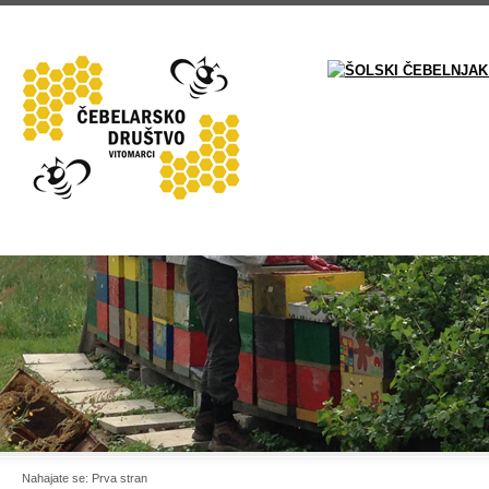
Nahajate se:
Prva stran