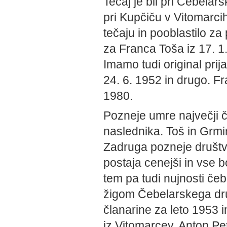
Tečaj je bil pri Čebelar
pri Kupčiču v Vitomarcih
tečaju in pooblastilo za
za Franca Toša iz 17. 1
Imamo tudi original pri
24. 6. 1952 in drugo. Fr
1980.
Pozneje umre največji če
naslednika. Toš in Grmin
Zadruga pozneje društvo 
postaja cenejši in vse 
tem pa tudi nujnosti čebe
žigom Čebelarskega dru
članarine za leto 1953 
iz Vitomarcev, Anton Pet