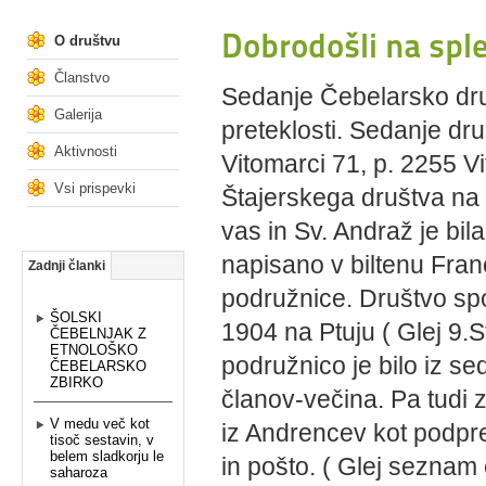
Dobrodošli na sple
O društvu
Članstvo
Sedanje Čebelarsko druš
Galerija
preteklosti. Sedanje dru
Aktivnosti
Vitomarci 71, p. 2255 V
Vsi prispevki
Štajerskega društva na 
vas in Sv. Andraž je bil
napisano v biltenu Fran
Zadnji članki
podružnice. Društvo spo
ŠOLSKI
1904 na Ptuju ( Glej 9.
ČEBELNJAK Z
ETNOLOŠKO
podružnico je bilo iz s
ČEBELARSKO
ZBIRKO
članov-večina. Pa tudi z
V medu več kot
iz Andrencev kot podpre
tisoč sestavin, v
belem sladkorju le
in pošto. ( Glej seznam 
saharoza