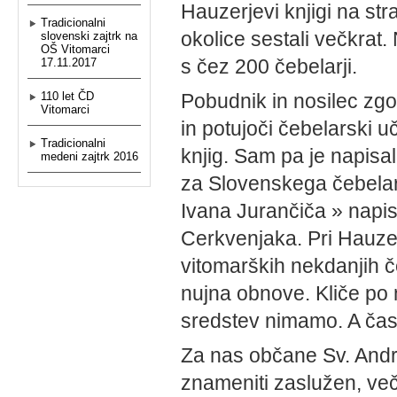
Hauzerjevi knjigi na str
Tradicionalni
okolice sestali večkrat. 
slovenski zajtrk na
OŠ Vitomarci
s čez 200 čebelarji.
17.11.2017
110 let ČD
Pobudnik in nosilec zgor
Vitomarci
in potujoči čebelarski u
Tradicionalni
knjig. Sam pa je napisa
medeni zajtrk 2016
za Slovenskega čebelarj
Ivana Jurančiča » napis
Cerkvenjaka. Pri Hauzer
vitomarških nekdanjih č
nujna obnove. Kliče po 
sredstev nimamo. A čas
Za nas občane Sv. Andra
znameniti zaslužen, več