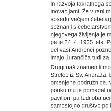
in razvoja takratnega s
inovacijami. Že v rani m
sosedu večjem čebelar
seznanil s čebelarstvom 
njegovega življenja je m
pa je 24. 4. 1935 leta. 
del vasi Andrenci pozne
imajo Jurančiča tudi z
Drugi naš znameniti mož 
Strelec iz Sv. Andraža. 
omenjene podružnice. V 
pouku mu je pomagal učit
paviljon, pa tudi oba uč
samostojno društvo po l